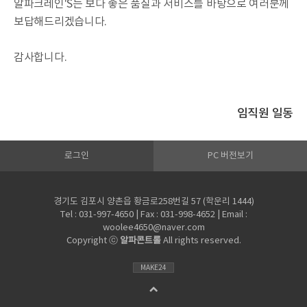
알파크레인'S는 보다 좋은 품질과 서비스를 바탕으로 여러분께
보답해드리겠습니다.
감사합니다.
임직원 일동
로그인
PC 버전보기
경기도 김포시 양촌읍 황금로258번길 57 (학운리 1444)
Tel : 031-997-4650 | Fax : 031-998-4652 | Email :
woolee4650@naver.com
Copyright ⓒ
알파콘트롤
All rights reserved.
MAKE24